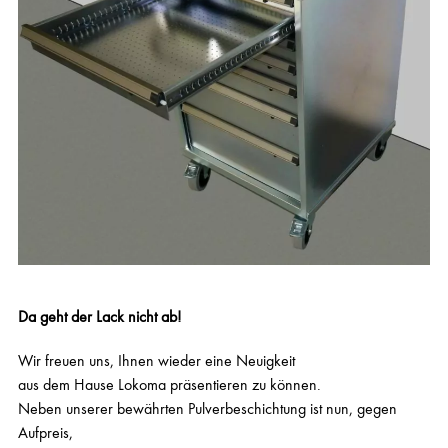
C
H
V
E
R
Z
I
N
K
T
E
S
C
H
R
Ä
N
K
E
Da geht der Lack nicht ab!
Wir freuen uns, Ihnen wieder eine Neuigkeit
aus dem Hause Lokoma präsentieren zu können.
Neben unserer bewährten Pulverbeschichtung ist nun, gegen
Aufpreis,